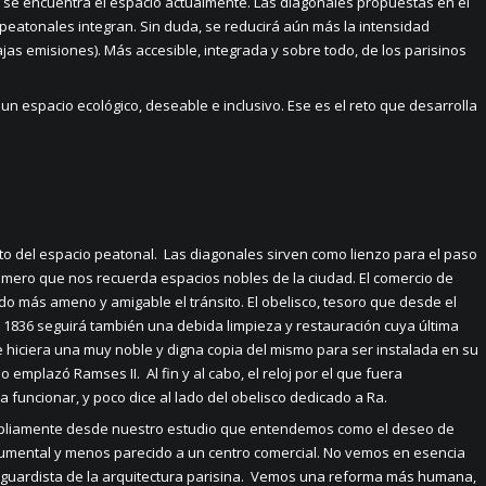
 se encuentra el espacio actualmente. Las diagonales propuestas en el
peatonales integran. Sin duda, se reducirá aún más la intensidad
bajas emisiones). Más accesible, integrada y sobre todo, de los parisinos
n espacio ecológico, deseable e inclusivo. Ese es el reto que desarrolla
ento del espacio peatonal. Las diagonales sirven como lienzo para el paso
ero que nos recuerda espacios nobles de la ciudad. El comercio de
 más ameno y amigable el tránsito. El obelisco, tesoro que desde el
 1836 seguirá también una debida limpieza y restauración cuya última
 hiciera una muy noble y digna copia del mismo para ser instalada en su
o emplazó Ramses II. Al fin y al cabo, el reloj por el que fuera
 a funcionar, y poco dice al lado del obelisco dedicado a Ra.
mpliamente desde nuestro estudio que entendemos como el deseo de
umental y menos parecido a un centro comercial. No vemos en esencia
nguardista de la arquitectura parisina. Vemos una reforma más humana,