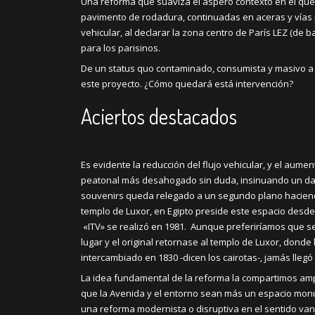
Una reforma que suaviza el áspero contexto en el que
pavimento de rodadura, continuadas en aceras y vías 
vehicular, al declarar la zona centro de París LEZ (de 
para los parisinos.
De un status quo contaminado, consumista y masivo a u
este proyecto. ¿Cómo quedará está intervención?
Aciertos destacados
Es evidente la reducción del flujo vehicular, y el aum
peatonal más desahogado sin duda, insinuando un dam
souvenirs queda relegado a un segundo plano haciendo
templo de Luxor, en Egipto preside este espacio desde
«ITV» se realizó en 1981. Aunque preferiríamos que se
lugar y el original retornase al templo de Luxor, donde l
intercambiado en 1830 -dicen los cairotas-, jamás llegó
La idea fundamental de la reforma la compartimos a
que la Avenida y el entorno sean más un espacio mon
una reforma modernista o disruptiva en el sentido va