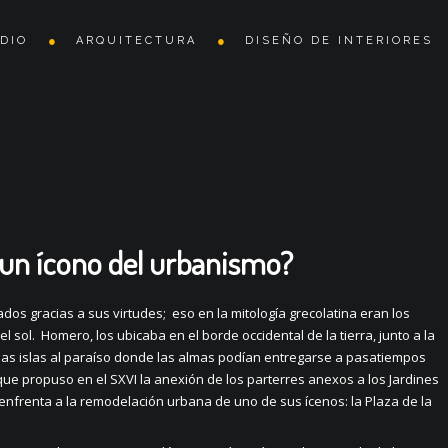
DIO
ARQUITECTURA
DISEÑO DE INTERIORES
un ícono del urbanismo?
dos gracias a sus virtudes; eso en la mitología grecolatina eran los
 sol. Homero, los ubicaba en el borde occidental de la tierra, junto a la
las islas al paraíso donde las almas podían entregarse a pasatiempos
 que propuso en el SXVI la anexión de los parterres anexos a los Jardines
e enfrenta a la remodelación urbana de uno de sus ícenos: la Plaza de la