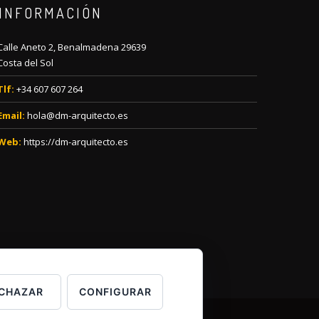
INFORMACIÓN
Calle Aneto 2, Benalmadena 29639
Costa del Sol
Tlf:
+34 607 607 264
Email:
hola@dm-arquitecto.es
Web:
https://dm-arquitecto.es
CHAZAR
CONFIGURAR