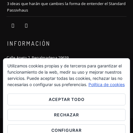
3 ideas que harán que cambies la forma de entender el Standard
Passivhaus
instagram
linkedin
INFORMACIÓN
Calle Aneto 2, Benalmadena 29639
Costa del Sol
Utilizamos cookies propias y de terceros para garantizar el
funcionamiento de la web, medir su uso y mejorar nuestros
Tlf:
+34 607 607 264
servicios. Puede aceptar todas las cookies, rechazar las no
necesarias o configurar sus preferencias.
Política de cookies
Email:
hola@dm-arquitecto.es
Web:
https://dm-arquitecto.es
ACEPTAR TODO
RECHAZAR
CONFIGURAR
© Copyright David Morales Arquitecto