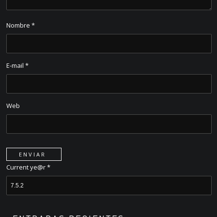
Nombre
*
E-mail
*
Web
Current ye@r
*