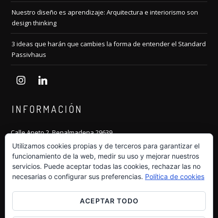
Nuestro diseño es aprendizaje: Arquitectura e interiorismo son
design thinking
3 ideas que harán que cambies la forma de entender el Standard
Passivhaus
instagram
linkedin
INFORMACIÓN
Calle Aneto 2, Benalmadena 29639
Costa del Sol
Utilizamos cookies propias y de terceros para garantizar el
funcionamiento de la web, medir su uso y mejorar nuestros
Tlf:
+34 607 607 264
servicios. Puede aceptar todas las cookies, rechazar las no
necesarias o configurar sus preferencias.
Política de cookies
Email:
hola@dm-arquitecto.es
Web:
https://dm-arquitecto.es
ACEPTAR TODO